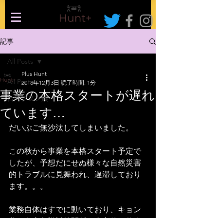
記事
All Posts
Plus Hunt
All Posts
2018年12月3日
読了時間: 1分
事業の本格スタートが遅れ
台湾ブヌン族
ています…
だいぶご無沙汰してしまいました。
この秋から事業を本格スタート予定で
したが、予想だにせぬ様々な自然災害
的トラブルに見舞われ、遅滞しており
ます。。。
業務自体はすでに動いており、キョン